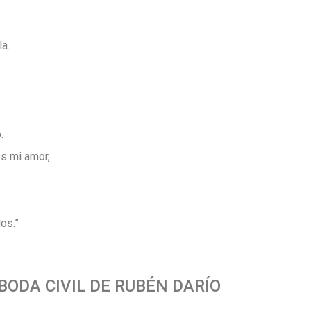
a.
.
os mi amor,
os.”
ODA CIVIL DE RUBÉN DARÍO