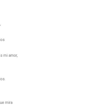
,
nos
os mi amor,
os.
que mira