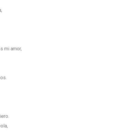
,
os mi amor,
os.
iero.
ola,