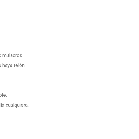
simulacros
o haya telón
le.
ía cualquiera,