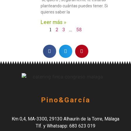
planteando cuántas puedes tener. Si
quieres saber la
Leer más »
1
2
3
…
58
Pino&García
Km 0,4, MA-3300, 29130 Alhaurín de la Torre, Málaga
Tlf. y Whatsapp: 683 623 019