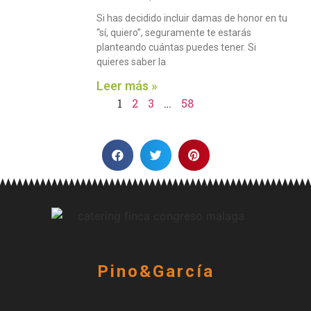
Si has decidido incluir damas de honor en tu
“sí, quiero”, seguramente te estarás
planteando cuántas puedes tener. Si
quieres saber la
Leer más »
1
2
3
…
58
Pino&García